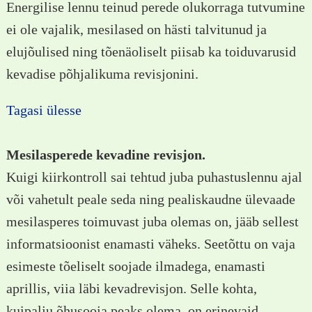
Energilise lennu teinud perede olukorraga tutvumine
ei ole vajalik, mesilased on hästi talvitunud ja
elujõulised ning tõenäoliselt piisab ka toiduvarusid
kevadise põhjalikuma revisjonini.
Tagasi ülesse
Mesilasperede kevadine revisjon.
Kuigi kiirkontroll sai tehtud juba puhastuslennu ajal
või vahetult peale seda ning pealiskaudne ülevaade
mesilasperes toimuvast juba olemas on, jääb sellest
informatsioonist enamasti väheks. Seetõttu on vaja
esimeste tõeliselt soojade ilmadega, enamasti
aprillis, viia läbi kevadrevisjon. Selle kohta,
kuipalju õhusooja peaks olema, on erinevaid