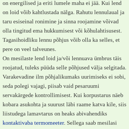
on energilised ja eriti lumele maha ei jää. Kui lend
on loid võib kahtlustada nälga. Rahutu lennulaual ja
taru esiseinal ronimine ja sinna roojamine võivad
olla tingitud ema hukkumisest või kõhulahtisusest.
Tagasihoidliku lennu põhjus võib olla ka selles, et
pere on veel talveunes.
On mesilaste lend loid ja/või lennuava ümbrus täis
roojatud, tuleks püüda selle põhjused välja selgitada.
Varakevadine ilm põhjalikumaks uurimiseks ei sobi,
seda polegi vajagi, piisab vaid pesaruumi
servakärgede kontrollimisest. Kui korpustarus näeb
kobara asukohta ja suurust läbi raame katva kile, siis
liistudega lamavtarus on heaks abivahendiks
kontaktivaba termomeeter
. Sellega saab mesilasi