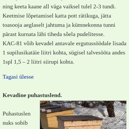
ning keeta kaane all väga vaiksel tulel 2-3 tundi.
Keetmise lõpetamisel katta pott rätikuga, jätta
toasooja aeglaselt jahtuma ja kümnekonna tunni
pärast kurnata läbi tiheda sõela pudelitesse.
KAC-81 võib kevadel antavale ergutussöödale lisada
1 supilusikatäie liitri kohta, sügisel talvesööta andes
1spl 1,5 – 2 liitri siirupi kohta.
Tagasi ülesse
Kevadine puhastuslend.
Puhastuslen
nuks sobib