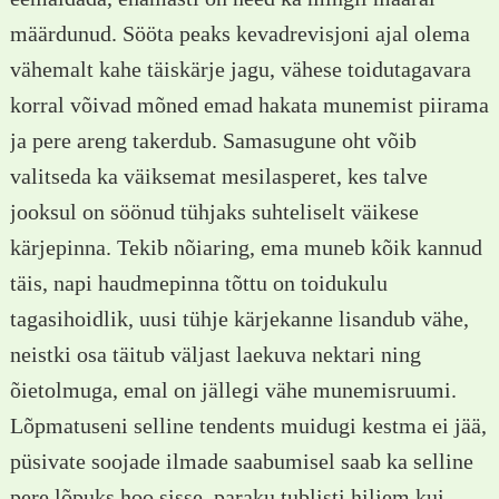
määrdunud. Sööta peaks kevadrevisjoni ajal olema
vähemalt kahe täiskärje jagu, vähese toidutagavara
korral võivad mõned emad hakata munemist piirama
ja pere areng takerdub. Samasugune oht võib
valitseda ka väiksemat mesilasperet, kes talve
jooksul on söönud tühjaks suhteliselt väikese
kärjepinna. Tekib nõiaring, ema muneb kõik kannud
täis, napi haudmepinna tõttu on toidukulu
tagasihoidlik, uusi tühje kärjekanne lisandub vähe,
neistki osa täitub väljast laekuva nektari ning
õietolmuga, emal on jällegi vähe munemisruumi.
Lõpmatuseni selline tendents muidugi kestma ei jää,
püsivate soojade ilmade saabumisel saab ka selline
pere lõpuks hoo sisse, paraku tublisti hiljem kui