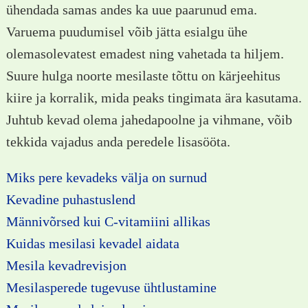
ühendada samas andes ka uue paarunud ema.
Varuema puudumisel võib jätta esialgu ühe
olemasolevatest emadest ning vahetada ta hiljem.
Suure hulga noorte mesilaste tõttu on kärjeehitus
kiire ja korralik, mida peaks tingimata ära kasutama.
Juhtub kevad olema jahedapoolne ja vihmane, võib
tekkida vajadus anda peredele lisasööta.
Miks pere kevadeks välja on surnud
Kevadine puhastuslend
Männivõrsed kui C-vitamiini allikas
Kuidas mesilasi kevadel aidata
Mesila kevadrevisjon
Mesilasperede tugevuse ühtlustamine