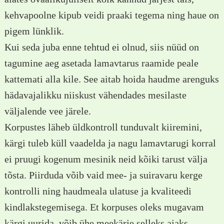
kehvapoolne kipub veidi praaki tegema ning haue on
pigem lünklik.
Kui seda juba enne tehtud ei olnud, siis nüüd on
tagumine aeg asetada lamavtarus raamide peale
kattemati alla kile. See aitab hoida haudme arenguks
hädavajalikku niiskust vähendades mesilaste
väljalende vee järele.
Korpustes läheb üldkontroll tunduvalt kiiremini,
kärgi tuleb küll vaadelda ja nagu lamavtarugi korral
ei pruugi kogenum mesinik neid kõiki tarust välja
tõsta. Piirduda võib vaid mee- ja suiravaru kerge
kontrolli ning haudmeala ulatuse ja kvaliteedi
kindlakstegemisega. Et korpuses oleks mugavam
kärgi uurida, võib ühe meekärje selleks ajaks