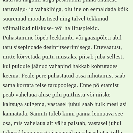
taruvaigu- ja vahakihiga, oluline on eemaldada kõik
suuremad moodustised ning talvel tekkinud
võimalikud niiskuse- või hallitusplekid.
Puhastamine lõpeb leeklambi või gaasipõleti abil
taru sisepindade desinfitseerimisega. Ettevaatust,
mitte kõrvetada puitu mustaks, piisab juba sellest,
kui puidule jäänud vahapind hakkab kobrutades
keema. Peale pere puhastatud ossa nihutamist saab
sama korrata teise tarupoolega. Enne põletamist
peab vahelaua aluse pilu puitliistu või niiske
kaltsuga sulgema, vastasel juhul saab hulk mesilasi
kannatada. Samuti tuleb kinni panna lennuava see
osa, mis vahelaua alt välja paistab, vastasel juhul
tulevad lennuavast sisenevad mesilased otse tulle.