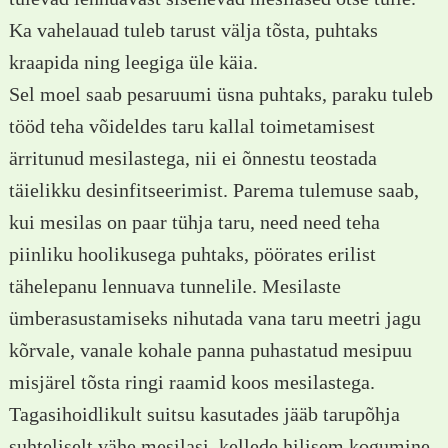
Ka vahelauad tuleb tarust välja tõsta, puhtaks
kraapida ning leegiga üle käia.
Sel moel saab pesaruumi üsna puhtaks, paraku tuleb
tööd teha võideldes taru kallal toimetamisest
ärritunud mesilastega, nii ei õnnestu teostada
täielikku desinfitseerimist. Parema tulemuse saab,
kui mesilas on paar tühja taru, need need teha
piinliku hoolikusega puhtaks, pöörates erilist
tähelepanu lennuava tunnelile. Mesilaste
ümberasustamiseks nihutada vana taru meetri jagu
kõrvale, vanale kohale panna puhastatud mesipuu
misjärel tõsta ringi raamid koos mesilastega.
Tagasihoidlikult suitsu kasutades jääb tarupõhja
suhteliselt vähe mesilasi, kellede hilisem kogumine