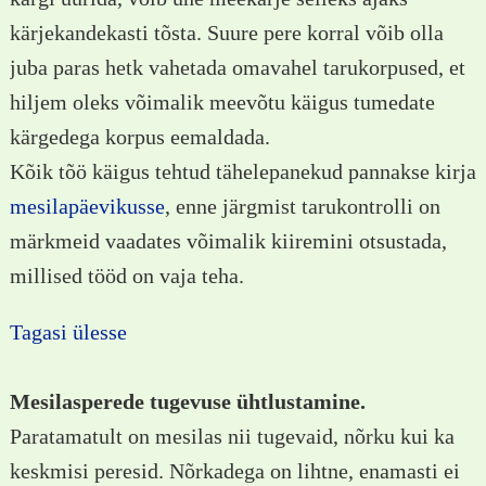
kärjekandekasti tõsta. Suure pere korral võib olla
juba paras hetk vahetada omavahel tarukorpused, et
hiljem oleks võimalik meevõtu käigus tumedate
kärgedega korpus eemaldada.
Kõik tõö käigus tehtud tähelepanekud pannakse kirja
mesilapäevikusse
, enne järgmist tarukontrolli on
märkmeid vaadates võimalik kiiremini otsustada,
millised tööd on vaja teha.
Tagasi ülesse
Mesilasperede tugevuse ühtlustamine.
Paratamatult on mesilas nii tugevaid, nõrku kui ka
keskmisi peresid. Nõrkadega on lihtne, enamasti ei