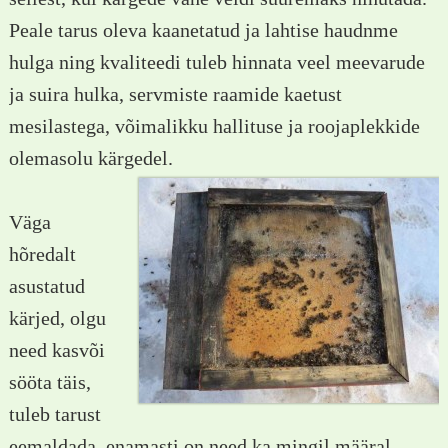
Peale tarus oleva kaanetatud ja lahtise haudnme
hulga ning kvaliteedi tuleb hinnata veel meevarude
ja suira hulka, servmiste raamide kaetust
mesilastega, võimalikku hallituse ja roojaplekkide
olemasolu kärgedel.
Väga
hõredalt
asustatud
kärjed, olgu
need kasvõi
sööta täis,
tuleb tarust
eemaldada, enamasti on need ka mingil määral