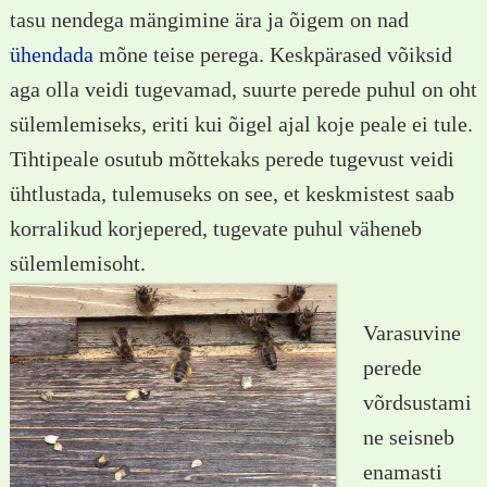
tasu nendega mängimine ära ja õigem on nad
ühendada
mõne teise perega. Keskpärased võiksid
aga olla veidi tugevamad, suurte perede puhul on oht
sülemlemiseks, eriti kui õigel ajal koje peale ei tule.
Tihtipeale osutub mõttekaks perede tugevust veidi
ühtlustada, tulemuseks on see, et keskmistest saab
korralikud korjepered, tugevate puhul väheneb
sülemlemisoht.
Varasuvine
perede
võrdsustami
ne seisneb
enamasti