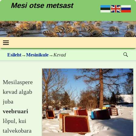
Mesi otse metsast
Esileht
→
Mesinikule
→
Kevad
Mesilaspere
kevad algab
juba
veebruari
lõpul, kui
talvekobara