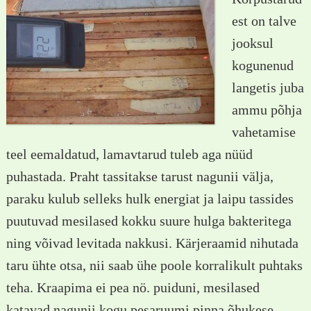
est on talve
jooksul
kogunenud
langetis juba
ammu põhja
vahetamise
teel eemaldatud, lamavtarud tuleb aga nüüd
puhastada. Praht tassitakse tarust nagunii välja,
paraku kulub selleks hulk energiat ja laipu tassides
puutuvad mesilased kokku suure hulga bakteritega
ning võivad levitada nakkusi. Kärjeraamid nihutada
taru ühte otsa, nii saab ühe poole korralikult puhtaks
teha. Kraapima ei pea nö. puiduni, mesilased
katavad nagunii kogu pesaruumi pinna õhukese