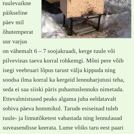
tuulevaikne
päikseline
päev mil
õhutemperat
uur varjus
on vähemalt 6 – 7 soojakraadi, kerge tuule või
pilvevinas taeva korral rohkemgi. Mõni pere võib
isegi veebruari lõpus tarust välja kippuda ning
soodsa ilma korral ka kergeid lennuharjutusi teha,
seda ei saa siiski päris puhastuslennuks nimetada.
Ettevalmistused peaks algama juba eeldatavalt
sobiva päeva hommikul. Tarude esiseinad tuleb
tuule- ja linnutõketest vabastada ning lennulauad
suveasendisse keerata. Lume võiks taru eest paari