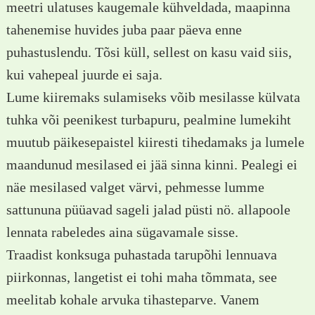
meetri ulatuses kaugemale kühveldada, maapinna
tahenemise huvides juba paar päeva enne
puhastuslendu. Tõsi küll, sellest on kasu vaid siis,
kui vahepeal juurde ei saja.
Lume kiiremaks sulamiseks võib mesilasse külvata
tuhka või peenikest turbapuru, pealmine lumekiht
muutub päikesepaistel kiiresti tihedamaks ja lumele
maandunud mesilased ei jää sinna kinni. Pealegi ei
näe mesilased valget värvi, pehmesse lumme
sattununa püüavad sageli jalad püsti nö. allapoole
lennata rabeledes aina sügavamale sisse.
Traadist konksuga puhastada tarupõhi lennuava
piirkonnas, langetist ei tohi maha tõmmata, see
meelitab kohale arvuka tihasteparve. Vanem