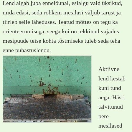
Lend algab juba ennelõunal, esialgu vaid üksikud,
mida edasi, seda rohkem mesilasi väljub tarust ja
tiirleb selle läheduses. Teatud mõttes on tegu ka
orienteerumisega, seega kui on tekkinud vajadus
mesipuude teise kohta tõstmiseks tuleb seda teha
enne puhastuslendu.
Aktiivne
lend kestab
kuni tund
aega. Hästi
talvitunud
pere
mesilased