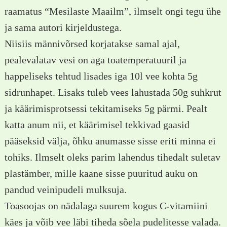
raamatus “Mesilaste Maailm”, ilmselt ongi tegu ühe
ja sama autori kirjeldustega.
Niisiis männivõrsed korjatakse samal ajal,
pealevalatav vesi on aga toatemperatuuril ja
happeliseks tehtud lisades iga 10l vee kohta 5g
sidrunhapet. Lisaks tuleb vees lahustada 50g suhkrut
ja käärimisprotsessi tekitamiseks 5g pärmi. Pealt
katta anum nii, et käärimisel tekkivad gaasid
pääseksid välja, õhku anumasse sisse eriti minna ei
tohiks. Ilmselt oleks parim lahendus tihedalt suletav
plastämber, mille kaane sisse puuritud auku on
pandud veinipudeli mulksuja.
Toasoojas on nädalaga suurem kogus C-vitamiini
käes ja võib vee läbi tiheda sõela pudelitesse valada.