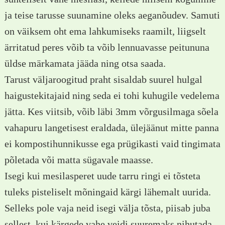
ja teise tarusse suunamine oleks aeganõudev. Samuti
on väiksem oht ema lahkumiseks raamilt, liigselt
ärritatud peres võib ta võib lennuavasse peitununa
üldse märkamata jääda ning otsa saada.
Tarust väljaroogitud praht sisaldab suurel hulgal
haigustekitajaid ning seda ei tohi kuhugile vedelema
jätta. Kes viitsib, võib läbi 3mm võrgusilmaga sõela
vahapuru langetisest eraldada, ülejäänut mitte panna
ei kompostihunnikusse ega prügikasti vaid tingimata
põletada või matta sügavale maasse.
Isegi kui mesilasperet uude tarru ringi ei tõsteta
tuleks pisteliselt mõningaid kärgi lähemalt uurida.
Selleks pole vaja neid isegi välja tõsta, piisab juba
sellest, kui kärgede vahe veidi suuremaks nihutada.