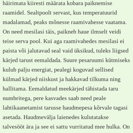
häirimata kiiresti määrata kobara paiknemise
raamidel. Sealtpoolt servast, kus temperatuurid
madalamad, peaks mõnesse raamivahesse vaatama.
On need mesilasi täis, paikneb haue ilmselt veidi
teise serva pool. Kui aga raamivahedes mesilasi ei
paista või jalutavad seal vaid üksikud, tuleks liigsed
kärjed tarust eemaldada. Suure pesaruumi kütmiseks
kulub palju energiat, pealegi koguvad sellised
külmad kärjed niiskust ja hakkavad tilkuma ning
hallitama. Eemaldatud meekärjed tähistada taru
numbritega, pere kasvades saab need peale
lahtikaanetamist tarusse haudmepesa kõrvale tagasi
asetada. Haudmevälja laienedes kulutatakse
talvesööt ära ja see ei sattu vurritatud mee hulka. On