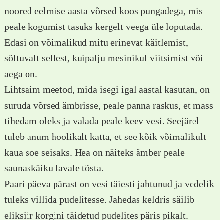
noored eelmise aasta võrsed koos pungadega, mis
peale kogumist tasuks kergelt veega üle loputada.
Edasi on võimalikud mitu erinevat käitlemist,
sõltuvalt sellest, kuipalju mesinikul viitsimist või
aega on.
Lihtsaim meetod, mida isegi igal aastal kasutan, on
suruda võrsed ämbrisse, peale panna raskus, et mass
tihedam oleks ja valada peale keev vesi. Seejärel
tuleb anum hoolikalt katta, et see kõik võimalikult
kaua soe seisaks. Hea on näiteks ämber peale
saunaskäiku lavale tõsta.
Paari päeva pärast on vesi täiesti jahtunud ja vedelik
tuleks villida pudelitesse. Jahedas keldris säilib
eliksiir korgini täidetud pudelites päris pikalt.