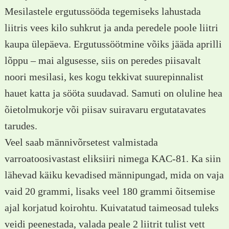
Mesilastele ergutussööda tegemiseks lahustada
liitris vees kilo suhkrut ja anda peredele poole liitri
kaupa ülepäeva. Ergutussöötmine võiks jääda aprilli
lõppu – mai algusesse, siis on peredes piisavalt
noori mesilasi, kes kogu tekkivat suurepinnalist
hauet katta ja sööta suudavad. Samuti on oluline hea
õietolmukorje või piisav suiravaru ergutatavates
tarudes.
Veel saab männivõrsetest valmistada
varroatoosivastast eliksiiri nimega KAC-81. Ka siin
lähevad käiku kevadised männipungad, mida on vaja
vaid 20 grammi, lisaks veel 180 grammi õitsemise
ajal korjatud koirohtu. Kuivatatud taimeosad tuleks
veidi peenestada, valada peale 2 liitrit tulist vett