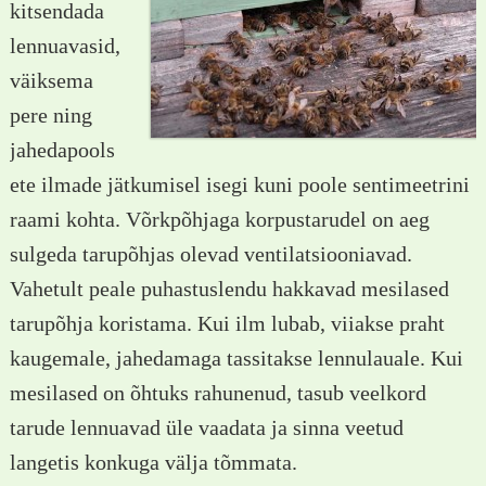
kitsendada
lennuavasid,
väiksema
pere ning
jahedapools
ete ilmade jätkumisel isegi kuni poole sentimeetrini
raami kohta. Võrkpõhjaga korpustarudel on aeg
sulgeda tarupõhjas olevad ventilatsiooniavad.
Vahetult peale puhastuslendu hakkavad mesilased
tarupõhja koristama. Kui ilm lubab, viiakse praht
kaugemale, jahedamaga tassitakse lennulauale. Kui
mesilased on õhtuks rahunenud, tasub veelkord
tarude lennuavad üle vaadata ja sinna veetud
langetis konkuga välja tõmmata.