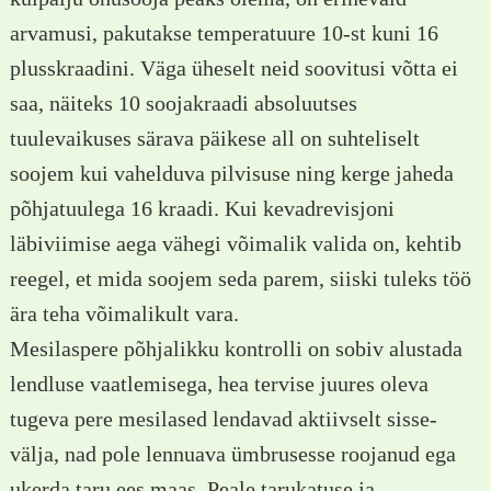
arvamusi, pakutakse temperatuure 10-st kuni 16
plusskraadini. Väga üheselt neid soovitusi võtta ei
saa, näiteks 10 soojakraadi absoluutses
tuulevaikuses särava päikese all on suhteliselt
soojem kui vahelduva pilvisuse ning kerge jaheda
põhjatuulega 16 kraadi. Kui kevadrevisjoni
läbiviimise aega vähegi võimalik valida on, kehtib
reegel, et mida soojem seda parem, siiski tuleks töö
ära teha võimalikult vara.
Mesilaspere põhjalikku kontrolli on sobiv alustada
lendluse vaatlemisega, hea tervise juures oleva
tugeva pere mesilased lendavad aktiivselt sisse-
välja, nad pole lennuava ümbrusesse roojanud ega
ukerda taru ees maas. Peale tarukatuse ja