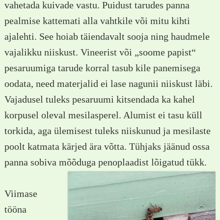
vahetada kuivade vastu. Puidust tarudes panna
pealmise kattemati alla vahtkile või mitu kihti
ajalehti. See hoiab täiendavalt sooja ning haudmele
vajalikku niiskust. Vineerist või „soome papist“
pesaruumiga tarude korral tasub kile panemisega
oodata, need materjalid ei lase nagunii niiskust läbi.
Vajadusel tuleks pesaruumi kitsendada ka kahel
korpusel oleval mesilasperel. Alumist ei tasu küll
torkida, aga ülemisest tuleks niiskunud ja mesilaste
poolt katmata kärjed ära võtta. Tühjaks jäänud ossa
panna sobiva mõõduga penoplaadist lõigatud tükk.
Viimase
tööna