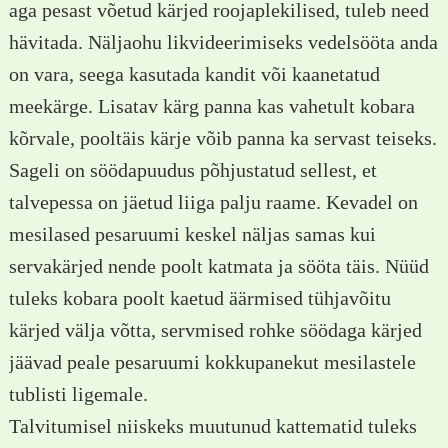
aga pesast võetud kärjed roojaplekilised, tuleb need
hävitada. Näljaohu likvideerimiseks vedelsööta anda
on vara, seega kasutada kandit või kaanetatud
meekärge. Lisatav kärg panna kas vahetult kobara
kõrvale, pooltäis kärje võib panna ka servast teiseks.
Sageli on söödapuudus põhjustatud sellest, et
talvepessa on jäetud liiga palju raame. Kevadel on
mesilased pesaruumi keskel näljas samas kui
servakärjed nende poolt katmata ja sööta täis. Nüüd
tuleks kobara poolt kaetud äärmised tühjavõitu
kärjed välja võtta, servmised rohke söödaga kärjed
jäävad peale pesaruumi kokkupanekut mesilastele
tublisti ligemale.
Talvitumisel niiskeks muutunud kattematid tuleks