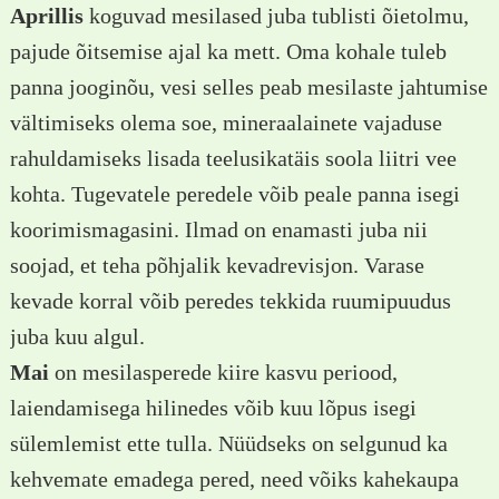
Aprillis
koguvad mesilased juba tublisti õietolmu,
pajude õitsemise ajal ka mett. Oma kohale tuleb
panna jooginõu, vesi selles peab mesilaste jahtumise
vältimiseks olema soe, mineraalainete vajaduse
rahuldamiseks lisada teelusikatäis soola liitri vee
kohta. Tugevatele peredele võib peale panna isegi
koorimismagasini. Ilmad on enamasti juba nii
soojad, et teha põhjalik kevadrevisjon. Varase
kevade korral võib peredes tekkida ruumipuudus
juba kuu algul.
Mai
on mesilasperede kiire kasvu periood,
laiendamisega hilinedes võib kuu lõpus isegi
sülemlemist ette tulla. Nüüdseks on selgunud ka
kehvemate emadega pered, need võiks kahekaupa