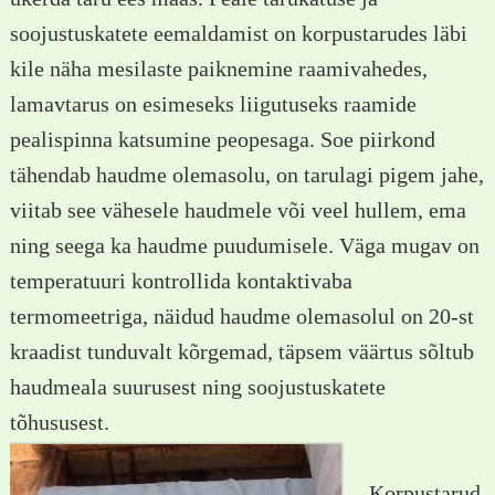
soojustuskatete eemaldamist on korpustarudes läbi
kile näha mesilaste paiknemine raamivahedes,
lamavtarus on esimeseks liigutuseks raamide
pealispinna katsumine peopesaga. Soe piirkond
tähendab haudme olemasolu, on tarulagi pigem jahe,
viitab see vähesele haudmele või veel hullem, ema
ning seega ka haudme puudumisele. Väga mugav on
temperatuuri kontrollida kontaktivaba
termomeetriga, näidud haudme olemasolul on 20-st
kraadist tunduvalt kõrgemad, täpsem väärtus sõltub
haudmeala suurusest ning soojustuskatete
tõhususest.
Korpustarud