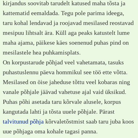
kirjandus soovitab tarudelt katused maha tõsta ja
kattematid eemaldada. Tegu pole parima ideega,
taru kohal lendavad ja roojavad mesilased reostavad
mesipuu lihtsalt ära. Küll aga peaks katustelt lume
maha ajama, päikese käes soenenud puhas pind on
mesilastele hea puhkamisplats.
On korpustarude põhjad veel vahetamata, tasuks
puhastuslennu päeva hommikul see töö ette võtta.
Mesilased on öise jaheduse tõttu veel kobaras ning
vanale põhjale jäävad vahetuse ajal vaid üksikud.
Puhas põhi asetada taru kõrvale alusele, korpus
kangutada lahti ja tõsta uuele põhjale. Pärast
talvitunud põhja
kõrvaletõstmist saab taru juba koos
uue põhjaga oma kohale tagasi panna.