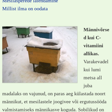
Mesilasperede laiendamine
Millist ilma on oodata
Männivõrse
d kui C-
vitamiini
allikas.
Varakevadel
kui lumi
metsa all
juba
madalaks on vajunud, on paras aeg külastada noort
männikut, et mesilastele joogivee või ergutussööda
valmistamiseks männikasve koguda. Sobilikud on