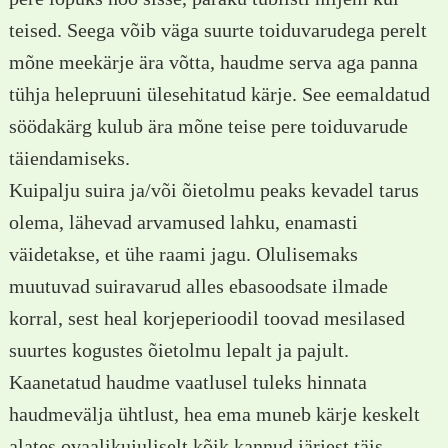
teised. Seega võib väga suurte toiduvarudega perelt
mõne meekärje ära võtta, haudme serva aga panna
tühja helepruuni ülesehitatud kärje. See eemaldatud
söödakärg kulub ära mõne teise pere toiduvarude
täiendamiseks.
Kuipalju suira ja/või õietolmu peaks kevadel tarus
olema, lähevad arvamused lahku, enamasti
väidetakse, et ühe raami jagu. Olulisemaks
muutuvad suiravarud alles ebasoodsate ilmade
korral, sest heal korjeperioodil toovad mesilased
suurtes kogustes õietolmu lepalt ja pajult.
Kaanetatud haudme vaatlusel tuleks hinnata
haudmevälja ühtlust, hea ema muneb kärje keskelt
alates ovaalikujuliselt kõik kannud järjest täis,