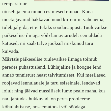
temperatuur
tõuseb ja ema muneb esimesed munad. Kuna
meetagavarad hakkavad nüüd kiiremini vähenema,
tuleb jälgida, et ei tekiks söödanappust. Tuulevaikse
päikeselise ilmaga võib lamavtarudelt eemaldada
katused, nii saab talve jooksul niiskunud taru
kuivada.
Märtsis
päikeselise tuulevaikse ilmaga toimub
peredes puhastuslend. Lühiajaline ja hoogne lend
annab tunnistust heast talvitumisest. Kui mesilased
roojavad lennulauale ja taru esiseinale, lendavad
loiult ning jäävad massiliselt lume peale maha, kus
nad jahtudes hukkuvad, on peres probleeme
kõhulahtisuse, noseematoosi või söödaga.