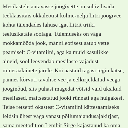
Mesilastele antavasse joogivette on sobiv lisada
teeklaasitäis okkaleotist kolme-nelja liitri joogivee
kohta täiendades lahuse igat liitrit triiki
teelusikatäie soolaga. Tulemuseks on väga
mokkamööda jook, männileotisest satub vette
peamiselt C-vitamiini, aga ka muid kasulikke
aineid, sool leevendab mesilaste vajadust
mineraalainete järele. Kui aastaid tagasi tegin katse,
pannes kõrvuti tavalise vee ja eelkirjeldatud veega
jooginõud, siis puhast magedat võtsid vaid üksikud
mesilased, maitsestatud jooki rünnati aga hulgakesi.
Teise retsepti okastest C-vitamiini kättesaamiseks
leidsin ühest väga vanast põllumajandusajakirjast,
sama meetodit on Lembit Sirge kajastanud ka oma