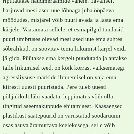
riputatakse haudmeraamide vahele. Tavaliselt
harjuvad mesilased uue lõhnaga juba ööpäeva
möödudes, misjärel võib puuri avada ja lasta ema
kärjele. Vaatamata sellele, et esmapilgul tundusid
puuri ümbruses olevad mesilased uue ema suhtes
sõbralikud, on soovitav tema liikumist kärjel veidi
jälgida. Püütakse ema kergelt puudutada ja antakse
talle liikumisel teed, on kõik korras, väiksemategi
agressiivsuse märkide ilmnemisel on vaja ema
kiiresti uuesti puuristada. Pere tuleb uuesti
põhjalikult läbi vaadata, leppimatus võib olla
tingitud aseemakuppude ehitamisest. Kaasaegsed
plastikust saatepuurid on varustatud söödaruumi
osas asuva äramurtava keelekesega, selle võib