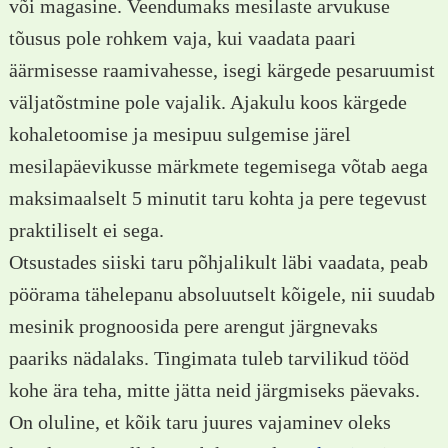
või magasine. Veendumaks mesilaste arvukuse
tõusus pole rohkem vaja, kui vaadata paari
äärmisesse raamivahesse, isegi kärgede pesaruumist
väljatõstmine pole vajalik. Ajakulu koos kärgede
kohaletoomise ja mesipuu sulgemise järel
mesilapäevikusse märkmete tegemisega võtab aega
maksimaalselt 5 minutit taru kohta ja pere tegevust
praktiliselt ei sega.
Otsustades siiski taru põhjalikult läbi vaadata, peab
pöörama tähelepanu absoluutselt kõigele, nii suudab
mesinik prognoosida pere arengut järgnevaks
paariks nädalaks. Tingimata tuleb tarvilikud tööd
kohe ära teha, mitte jätta neid järgmiseks päevaks.
On oluline, et kõik taru juures vajaminev oleks