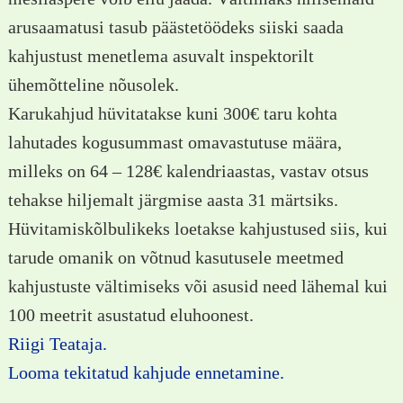
arusaamatusi tasub päästetöödeks siiski saada
kahjustust menetlema asuvalt inspektorilt
ühemõtteline nõusolek.
Karukahjud hüvitatakse kuni 300€ taru kohta
lahutades kogusummast omavastutuse määra,
milleks on 64 – 128€ kalendriaastas, vastav otsus
tehakse hiljemalt järgmise aasta 31 märtsiks.
Hüvitamiskõlbulikeks loetakse kahjustused siis, kui
tarude omanik on võtnud kasutusele meetmed
kahjustuste vältimiseks või asusid need lähemal kui
100 meetrit asustatud eluhoonest.
Riigi Teataja.
Looma tekitatud kahjude ennetamine.