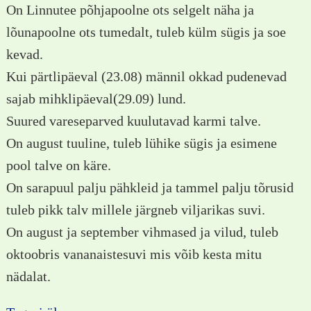
On Linnutee põhjapoolne ots selgelt näha ja
lõunapoolne ots tumedalt, tuleb külm sügis ja soe
kevad.
Kui pärtlipäeval (23.08) männil okkad pudenevad
sajab mihklipäeval(29.09) lund.
Suured vareseparved kuulutavad karmi talve.
On august tuuline, tuleb lühike sügis ja esimene
pool talve on käre.
On sarapuul palju pähkleid ja tammel palju tõrusid
tuleb pikk talv millele järgneb viljarikas suvi.
On august ja september vihmased ja vilud, tuleb
oktoobris vananaistesuvi mis võib kesta mitu
nädalat.