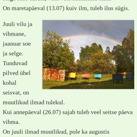
On maretapäeval (13.07) kuiv ilm, tuleb ilus sügis.
Juuli vilu ja
vihmane,
jaanuar soe
ja selge.
Tunduvad
pilved ühel
kohal
seisvat, on
muutlikud ilmad tulekul.
Kui annepäeval (26.07) sajab tuleb veel seitse päeva
vihma.
On juuli ilmad muutlikud, pole ka augustis