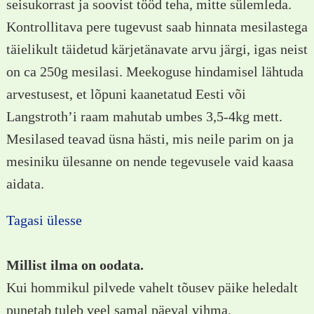
seisukorrast ja soovist tööd teha, mitte sülemleda.
Kontrollitava pere tugevust saab hinnata mesilastega
täielikult täidetud kärjetänavate arvu järgi, igas neist
on ca 250g mesilasi. Meekoguse hindamisel lähtuda
arvestusest, et lõpuni kaanetatud Eesti või
Langstroth’i raam mahutab umbes 3,5-4kg mett.
Mesilased teavad üsna hästi, mis neile parim on ja
mesiniku ülesanne on nende tegevusele vaid kaasa
aidata.
Tagasi ülesse
Millist ilma on oodata.
Kui hommikul pilvede vahelt tõusev päike heledalt
punetab tuleb veel samal päeval vihma.