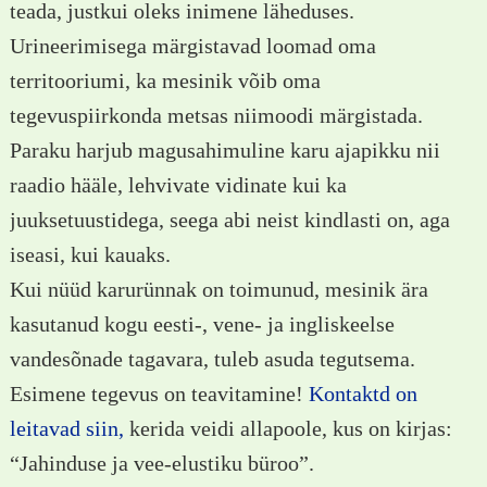
teada, justkui oleks inimene läheduses.
Urineerimisega märgistavad loomad oma
territooriumi, ka mesinik võib oma
tegevuspiirkonda metsas niimoodi märgistada.
Paraku harjub magusahimuline karu ajapikku nii
raadio hääle, lehvivate vidinate kui ka
juuksetuustidega, seega abi neist kindlasti on, aga
iseasi, kui kauaks.
Kui nüüd karurünnak on toimunud, mesinik ära
kasutanud kogu eesti-, vene- ja ingliskeelse
vandesõnade tagavara, tuleb asuda tegutsema.
Esimene tegevus on teavitamine!
Kontaktd on
leitavad siin,
kerida veidi allapoole, kus on kirjas:
“Jahinduse ja vee-elustiku büroo”.