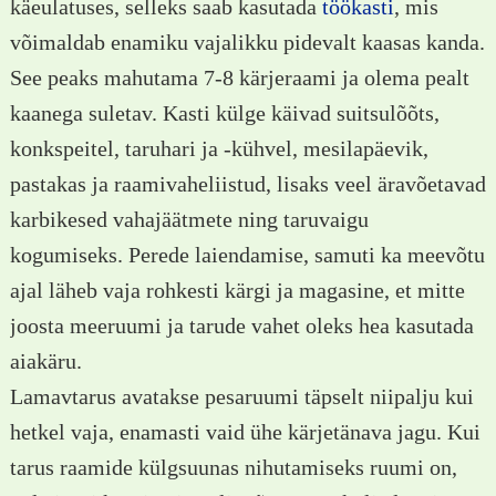
käeulatuses, selleks saab kasutada
töökasti
, mis
võimaldab enamiku vajalikku pidevalt kaasas kanda.
See peaks mahutama 7-8 kärjeraami ja olema pealt
kaanega suletav. Kasti külge käivad suitsulõõts,
konkspeitel, taruhari ja -kühvel, mesilapäevik,
pastakas ja raamivaheliistud, lisaks veel äravõetavad
karbikesed vahajäätmete ning taruvaigu
kogumiseks. Perede laiendamise, samuti ka meevõtu
ajal läheb vaja rohkesti kärgi ja magasine, et mitte
joosta meeruumi ja tarude vahet oleks hea kasutada
aiakäru.
Lamavtarus avatakse pesaruumi täpselt niipalju kui
hetkel vaja, enamasti vaid ühe kärjetänava jagu. Kui
tarus raamide külgsuunas nihutamiseks ruumi on,