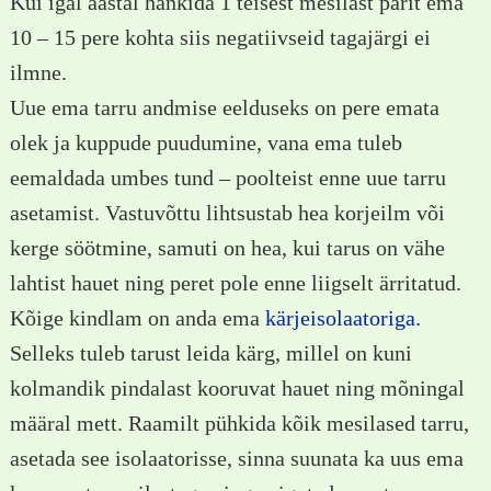
Kui igal aastal hankida 1 teisest mesilast pärit ema
10 – 15 pere kohta siis negatiivseid tagajärgi ei
ilmne.
Uue ema tarru andmise eelduseks on pere emata
olek ja kuppude puudumine, vana ema tuleb
eemaldada umbes tund – poolteist enne uue tarru
asetamist. Vastuvõttu lihtsustab hea korjeilm või
kerge söötmine, samuti on hea, kui tarus on vähe
lahtist hauet ning peret pole enne liigselt ärritatud.
Kõige kindlam on anda ema
kärjeisolaatoriga.
Selleks tuleb tarust leida kärg, millel on kuni
kolmandik pindalast kooruvat hauet ning mõningal
määral mett. Raamilt pühkida kõik mesilased tarru,
asetada see isolaatorisse, sinna suunata ka uus ema