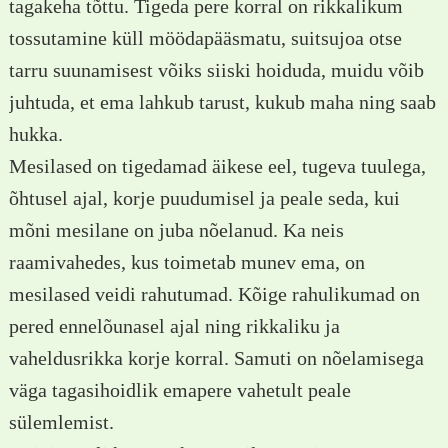
tagakeha tõttu. Tigeda pere korral on rikkalikum
tossutamine küll möödapääsmatu, suitsujoa otse
tarru suunamisest võiks siiski hoiduda, muidu võib
juhtuda, et ema lahkub tarust, kukub maha ning saab
hukka.
Mesilased on tigedamad äikese eel, tugeva tuulega,
õhtusel ajal, korje puudumisel ja peale seda, kui
mõni mesilane on juba nõelanud. Ka neis
raamivahedes, kus toimetab munev ema, on
mesilased veidi rahutumad. Kõige rahulikumad on
pered ennelõunasel ajal ning rikkaliku ja
vaheldusrikka korje korral. Samuti on nõelamisega
väga tagasihoidlik emapere vahetult peale
sülemlemist.