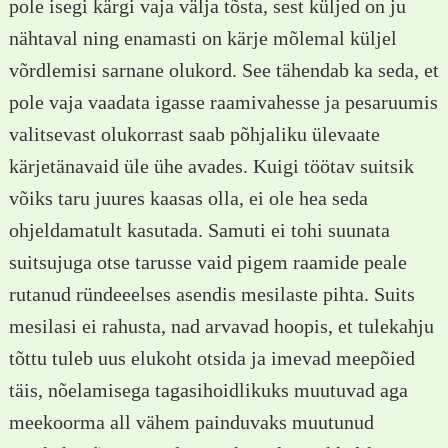
pole isegi kärgi vaja välja tõsta, sest küljed on ju
nähtaval ning enamasti on kärje mõlemal küljel
võrdlemisi sarnane olukord. See tähendab ka seda, et
pole vaja vaadata igasse raamivahesse ja pesaruumis
valitsevast olukorrast saab põhjaliku ülevaate
kärjetänavaid üle ühe avades. Kuigi töötav suitsik
võiks taru juures kaasas olla, ei ole hea seda
ohjeldamatult kasutada. Samuti ei tohi suunata
suitsujuga otse tarusse vaid pigem raamide peale
rutanud ründeeelses asendis mesilaste pihta. Suits
mesilasi ei rahusta, nad arvavad hoopis, et tulekahju
tõttu tuleb uus elukoht otsida ja imevad meepõied
täis, nõelamisega tagasihoidlikuks muutuvad aga
meekoorma all vähem painduvaks muutunud