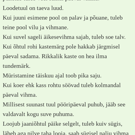
Loodetuul on taeva luud.
Kui juuni esimene pool on palav ja põuane, tuleb
teine pool vilu ja vihmane.
Kui suvel sageli äikesevihma sajab, tuleb soe talv.
Kui õhtul rohi kastemärg pole hakkab järgmisel
päeval sadama. Rikkalik kaste on hea ilma
tundemärk.
Müristamine täiskuu ajal toob pika saju.
Kui koer ehk kass rohtu söövad tuleb kolmandal
päeval vihma.
Millisest suunast tuul pööripäeval puhub, jääb see
valdavalt kogu suve puhuma.
Loojub jaaniõhtul päike selgelt, tuleb kuiv sügis,
läheb aga pilve taha looja, saab sügisel palju vihma