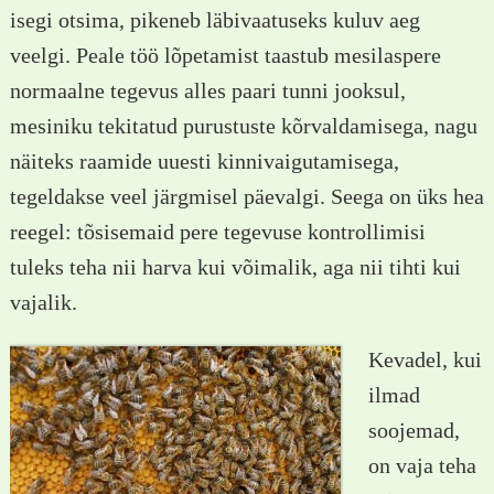
isegi otsima, pikeneb läbivaatuseks kuluv aeg
veelgi. Peale töö lõpetamist taastub mesilaspere
normaalne tegevus alles paari tunni jooksul,
mesiniku tekitatud purustuste kõrvaldamisega, nagu
näiteks raamide uuesti kinnivaigutamisega,
tegeldakse veel järgmisel päevalgi. Seega on üks hea
reegel: tõsisemaid pere tegevuse kontrollimisi
tuleks teha nii harva kui võimalik, aga nii tihti kui
vajalik.
Kevadel, kui
ilmad
soojemad,
on vaja teha