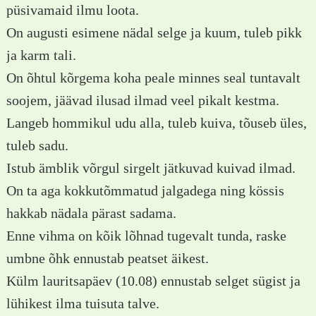
püsivamaid ilmu loota.
On augusti esimene nädal selge ja kuum, tuleb pikk
ja karm tali.
On õhtul kõrgema koha peale minnes seal tuntavalt
soojem, jäävad ilusad ilmad veel pikalt kestma.
Langeb hommikul udu alla, tuleb kuiva, tõuseb üles,
tuleb sadu.
Istub ämblik võrgul sirgelt jätkuvad kuivad ilmad.
On ta aga kokkutõmmatud jalgadega ning kössis
hakkab nädala pärast sadama.
Enne vihma on kõik lõhnad tugevalt tunda, raske
umbne õhk ennustab peatset äikest.
Külm lauritsapäev (10.08) ennustab selget sügist ja
lühikest ilma tuisuta talve.