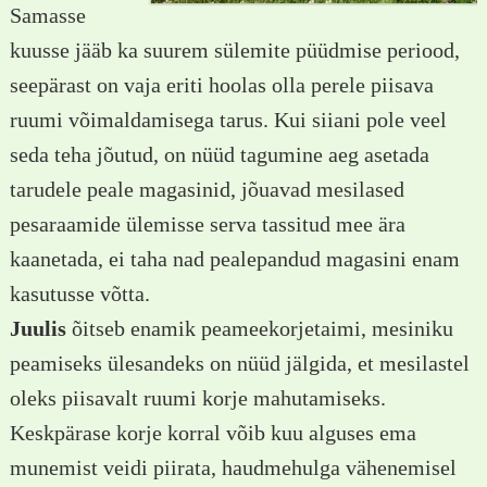
Samasse
kuusse jääb ka suurem sülemite püüdmise periood,
seepärast on vaja eriti hoolas olla perele piisava
ruumi võimaldamisega tarus. Kui siiani pole veel
seda teha jõutud, on nüüd tagumine aeg asetada
tarudele peale magasinid, jõuavad mesilased
pesaraamide ülemisse serva tassitud mee ära
kaanetada, ei taha nad pealepandud magasini enam
kasutusse võtta.
Juulis
õitseb enamik peameekorjetaimi, mesiniku
peamiseks ülesandeks on nüüd jälgida, et mesilastel
oleks piisavalt ruumi korje mahutamiseks.
Keskpärase korje korral võib kuu alguses ema
munemist veidi piirata, haudmehulga vähenemisel