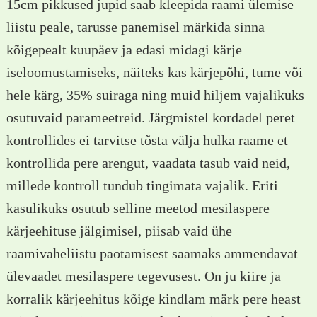
15cm pikkused jupid saab kleepida raami ülemise
liistu peale, tarusse panemisel märkida sinna
kõigepealt kuupäev ja edasi midagi kärje
iseloomustamiseks, näiteks kas kärjepõhi, tume või
hele kärg, 35% suiraga ning muid hiljem vajalikuks
osutuvaid parameetreid. Järgmistel kordadel peret
kontrollides ei tarvitse tõsta välja hulka raame et
kontrollida pere arengut, vaadata tasub vaid neid,
millede kontroll tundub tingimata vajalik. Eriti
kasulikuks osutub selline meetod mesilaspere
kärjeehituse jälgimisel, piisab vaid ühe
raamivaheliistu paotamisest saamaks ammendavat
ülevaadet mesilaspere tegevusest. On ju kiire ja
korralik kärjeehitus kõige kindlam märk pere heast