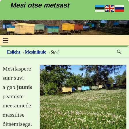
Mesi otse metsast
Esileht
→
Mesinikule
→
Suvi
Mesilaspere
suur suvi
algab
juunis
peamiste
meetaimede
massilise
õitsemisega.