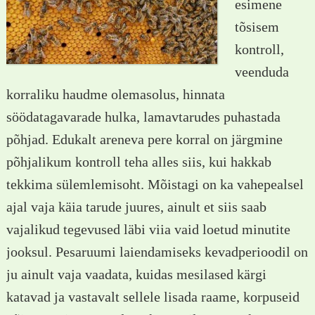
esimene
tõsisem
kontroll,
veenduda
korraliku haudme olemasolus, hinnata
söödatagavarade hulka, lamavtarudes puhastada
põhjad. Edukalt areneva pere korral on järgmine
põhjalikum kontroll teha alles siis, kui hakkab
tekkima sülemlemisoht. Mõistagi on ka vahepealsel
ajal vaja käia tarude juures, ainult et siis saab
vajalikud tegevused läbi viia vaid loetud minutite
jooksul. Pesaruumi laiendamiseks kevadperioodil on
ju ainult vaja vaadata, kuidas mesilased kärgi
katavad ja vastavalt sellele lisada raame, korpuseid