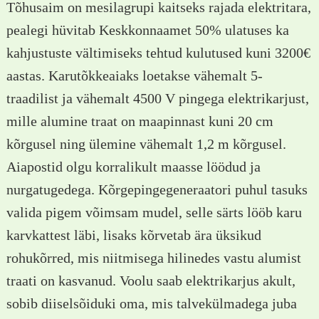
Tõhusaim on mesilagrupi kaitseks rajada elektritara,
pealegi hüvitab Keskkonnaamet 50% ulatuses ka
kahjustuste vältimiseks tehtud kulutused kuni 3200€
aastas. Karutõkkeaiaks loetakse vähemalt 5-
traadilist ja vähemalt 4500 V pingega elektrikarjust,
mille alumine traat on maapinnast kuni 20 cm
kõrgusel ning ülemine vähemalt 1,2 m kõrgusel.
Aiapostid olgu korralikult maasse löödud ja
nurgatugedega. Kõrgepingegeneraatori puhul tasuks
valida pigem võimsam mudel, selle särts lööb karu
karvkattest läbi, lisaks kõrvetab ära üksikud
rohukõrred, mis niitmisega hilinedes vastu alumist
traati on kasvanud. Voolu saab elektrikarjus akult,
sobib diiselsõiduki oma, mis talvekülmadega juba