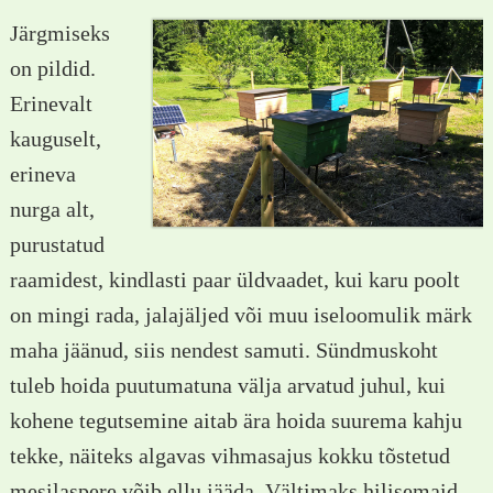
Järgmiseks
on pildid.
Erinevalt
kauguselt,
erineva
nurga alt,
purustatud
raamidest, kindlasti paar üldvaadet, kui karu poolt
on mingi rada, jalajäljed või muu iseloomulik märk
maha jäänud, siis nendest samuti. Sündmuskoht
tuleb hoida puutumatuna välja arvatud juhul, kui
kohene tegutsemine aitab ära hoida suurema kahju
tekke, näiteks algavas vihmasajus kokku tõstetud
mesilaspere võib ellu jääda. Vältimaks hilisemaid