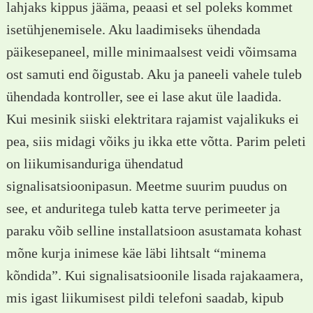
lahjaks kippus jääma, peaasi et sel poleks kommet
isetühjenemisele. Aku laadimiseks ühendada
päikesepaneel, mille minimaalsest veidi võimsama
ost samuti end õigustab. Aku ja paneeli vahele tuleb
ühendada kontroller, see ei lase akut üle laadida.
Kui mesinik siiski elektritara rajamist vajalikuks ei
pea, siis midagi võiks ju ikka ette võtta. Parim peleti
on liikumisanduriga ühendatud
signalisatsioonipasun. Meetme suurim puudus on
see, et anduritega tuleb katta terve perimeeter ja
paraku võib selline installatsioon asustamata kohast
mõne kurja inimese käe läbi lihtsalt “minema
kõndida”. Kui signalisatsioonile lisada rajakaamera,
mis igast liikumisest pildi telefoni saadab, kipub