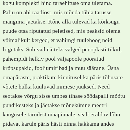
kogu komplekti hind taraehituse oma ületama.
Palju on abi raadiost, mis mõnda tühja tarusse
mängima jäetakse. Kõne alla tulevad ka kõiksugu
puude otsa riputatud peletised, mis peaksid olema
võimalikult kerged, et vähimgi tuulehoog neid
liigutaks. Sobivad näiteks valged penoplasti tükid,
pahempidi helkiv pool väljapoole pööratud
krõpsupakid, fooliumiribad ja muu säärane. Üsna
omapäraste, praktikute kinnitusel ka päris tõhusate
võtete hulka kuuluvad inimese juuksed. Need
seotakse võrgu sisse umbes tihase söödapalli mõõtu
pundikesteks ja jäetakse mõnekümne meetri
kaugusele tarudest maapinnale, sealt eralduv lõhn
pidavat karule päris hästi ninna hakkama andes