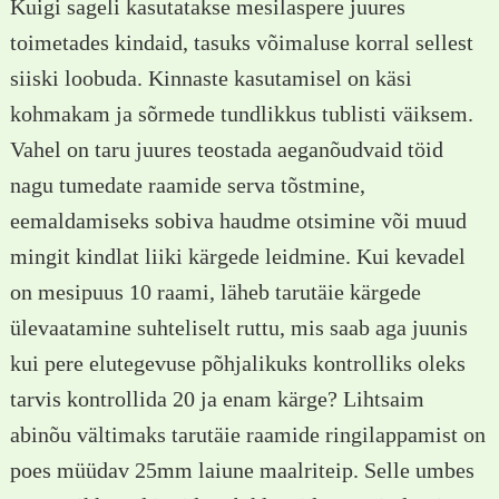
Kuigi sageli kasutatakse mesilaspere juures
toimetades kindaid, tasuks võimaluse korral sellest
siiski loobuda. Kinnaste kasutamisel on käsi
kohmakam ja sõrmede tundlikkus tublisti väiksem.
Vahel on taru juures teostada aeganõudvaid töid
nagu tumedate raamide serva tõstmine,
eemaldamiseks sobiva haudme otsimine või muud
mingit kindlat liiki kärgede leidmine. Kui kevadel
on mesipuus 10 raami, läheb tarutäie kärgede
ülevaatamine suhteliselt ruttu, mis saab aga juunis
kui pere elutegevuse põhjalikuks kontrolliks oleks
tarvis kontrollida 20 ja enam kärge? Lihtsaim
abinõu vältimaks tarutäie raamide ringilappamist on
poes müüdav 25mm laiune maalriteip. Selle umbes