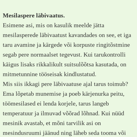
Mesilaspere läbivaatus.
Esimene asi, mis on kasulik meelde jätta
mesilasperede läbivaatust kavandades on see, et iga
taru avamine ja kärgede või korpuste ringitõstmine
segab pere normaalset tegevust. Kui tarukontrolli
käigus lisaks rikkalikult suitsulõõtsa kasutada, on
mitmetunnine tööseisak kindlustatud.
Mis siis ikkagi pere läbivaatuse ajal tarus toimub?
Ema lõpetab munemise ja poeb kärjenurka peitu,
töömesilased ei lenda korjele, tarus langeb
temperatuur ja ilmuvad võõrad lõhnad. Kui nüüd
mesinik avastab, et mõni tarvilik asi on
mesindusruumi jäänud ning läheb seda tooma või