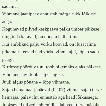
sadama.
Vihmane jaanipäev ennustab märga rukkilõikuse
aega.
Kogunevad pilved keskpäeva paiku ümber päikese
ning teda katavad, on oodata halba ilma.
Kui ämblikud palju võrku koovad, on ilusat ilma
pikemalt, teevad nad võrku vihma ajal, lõpeb sadu
peagi.
Kirdesse pöörduv tuul toob pikemaks ajaks päikese.
Vihmane suvi toob selge sügise.
Juuli algus põuane – lõpp vihmane.
Sajab heinamaarjapäeval (02.07) vihma, sajab terve
heinaaja, palav ilm ennustab aga head lõikusaega.
Jooksevad pilved kahtepidi sajab veel terve nädala.