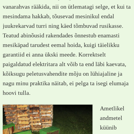
vanarahvas rääkida, nii on ütlematagi selge, et kui ta
mesindama hakkab, tõusevad mesinikul endal
juukrekarvad turri ning käed tõmbuvad rusikasse.
Teatud abinõusid rakendades õnnestub enamasti
mesikäpad tarudest eemal hoida, kuigi täielikku
garantiid ei anna ükski meede. Korrektselt
paigaldatud elektritara alt võib ta end läbi kaevata,
kõiksugu peletusvahendite mõju on lühiajaline ja
nagu minu praktika näitab, ei pelga ta isegi elumaja
hoovi tulla.
Ametlikel
andmetel
küünib