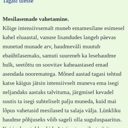
Tagasi ülesse
Mesilasemade vahetamine.
Kõige intensiivsemalt muneb emamesilane esimesel
kahel eluaastal, vanuse lisandudes langeb päevas
munetud munade arv, haudmeväli muutub
ebaühtlasemaks, samuti suureneb ka lesehaudme
hulk, seetõttu on soovitav kaheaastased emad
asendada noorematega. Mõned aastad tagasi tehtud
katse käigus jätsin intensiivselt muneva ema isegi
neljandaks aastaks talvituma, järgmisel kevadel
suutis ta isegi suhteliselt palju muneda, kuid mai
lõpus vahetasid mesilased ta salaja välja. Lünkliku
haudme põhjuseks võib sageli olla suguluspaaritus.