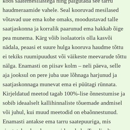
koos saatemesilastega ning paigutada see tarru
haudmeraamide vahele. Seal kooruvad mesilased
võtavad uue ema kohe omaks, moodustavad talle
saatjaskonna ja korralik paarunud ema hakkab õige
pea munema. Kärg võib isolaatoris olla kasvõi
nädala, peaasi et suure hulga kooruva haudme tõttu
ei tekiks ruumipuudust või väikeste meevarude tõttu
nälga. Enamasti on piisav kolm – neli päeva, selle
aja jooksul on pere juba uue lõhnaga harjunud ja
saatjaskonnaga munevat ema ei püütagi rünnata.
Kirjeldatud meetod tagab 100%-lise õnnestumise ja
sobib ideaalselt kallihinnaliste tõuemade andmisel
või juhul, kui muud meetodid on ebaõnnestunud.
Enamasti antakse ema tarru saatepuuriga, mis