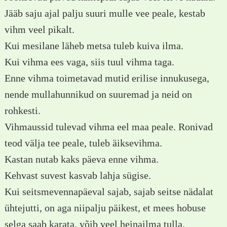
Jääb saju ajal palju suuri mulle vee peale, kestab
vihm veel pikalt.
Kui mesilane läheb metsa tuleb kuiva ilma.
Kui vihma ees vaga, siis tuul vihma taga.
Enne vihma toimetavad mutid erilise innukusega,
nende mullahunnikud on suuremad ja neid on
rohkesti.
Vihmaussid tulevad vihma eel maa peale. Ronivad
teod välja tee peale, tuleb äiksevihma.
Kastan nutab kaks päeva enne vihma.
Kehvast suvest kasvab lahja sügise.
Kui seitsmevennapäeval sajab, sajab seitse nädalat
ühtejutti, on aga niipalju päikest, et mees hobuse
selga saab karata, võib veel heinailma tulla.